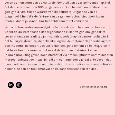
geven samen vorm aan de culturele identiteit van deze gemeenschap. Het
feit dat de fanfare haar 100- jarige bestaan kan beleven onderstreept de
geldigheid, vitaliteit en waarde van dit kerkdorp. Uitgaande van de
toegankelijkheid die de fanfare aan de gemeenschap biedt ben ik van
oordeel dat mijn kunstuiting bedachtzaam moet verbinden.
Het sculptuur vertegenwoordigd de fanfare deels in haar authentieke vorm.
Geënt op de wetenschap dat er generaties zullen volgen om ‘gehoor’ te
geven blaast een leerling zijn muzikale-boodschap de gemeenschap in. In
het huidig existeren zal de ontwikkeling van de fanfare ook onderhevig zijn
aan moderne invloeden. Bewust is dan ook gekozen om dit te integreren in
het totaalbeeld. Hieraan wordt naast de vorm en materiaal keuze
(aluminium) uiting geven door interactief via het sculptuur te communiceren.
Hierdoor ontstaat de mogelijkheid om continue een signaal af te geven dat
direct gelinieerd is aan de actuele realiteit. Een letterlijke samensmelting van
historie, heden en toekomst vallen de aanschouwer dan ten deel.
Gemaakt met
Berta.me